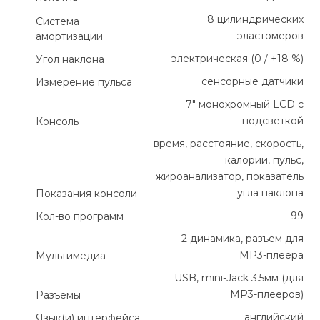
8 цилиндрических
Система
эластомеров
амортизации
электрическая (0 / +18 %)
Угол наклона
сенсорные датчики
Измерение пульса
7" монохромный LCD с
подсветкой
Консоль
время, расстояние, скорость,
калории, пульс,
жироанализатор, показатель
угла наклона
Показания консоли
99
Кол-во программ
2 динамика, разъем для
МР3-плеера
Мультимедиа
USB, mini-Jack 3.5мм (для
MP3-плееров)
Разъемы
английский
Язык(и) интерфейса