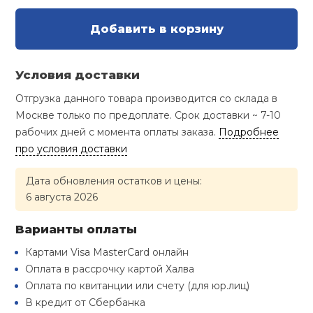
Туристическая
й спорт
Барбекю
Добавить в корзину
Скамьи
Обувь для ед
Ремни
Бутылки для 
ивные игры
Флокированны
Условия доставки
Стойки под ш
Тренировочно
подушки
Шорты
Весы
ивные комплексы и
рамы
Отгрузка данного товара производится со склада в
кие стенки
Москве только по предоплате. Срок доставки ~ 7-10
Шлемы боксе
Фонари
Штаны, Брюки
Гантели
рабочих дней с момента оплаты заказа.
Подробнее
Машины Смит
ы, сувениры
про условия доставки
Спарринговые
Холодильник
Гимнастическ
Гири
дование для
Кроссоверы
Дата обновления остатков и цены:
сооружений
6 августа 2026
Футы
Одежда для 
Грифы и штан
Подставки
кий и тренерский
Варианты оплаты
тарь
Картами Visa MasterCard онлайн
Блины
Оплата в рассрочку картой Халва
ты и защита
Оплата по квитанции или счету (для юр.лиц)
Лямки, петли,
В кредит от Сбербанка
жное оборудование