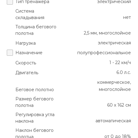
Тип тренажера
электрический
Система
нет
складывания
Толщина бегового
2,5 мм, многослойное
полотна
электрическая
Нагрузка
Назначение
полупрофессиональное
1 - 22 км/ч
Скорость
6.0 л.с.
Двигатель
коммерческое,
многослойное
Беговое полотно
Размер бегового
60 х 162 см
полотна
Регулировка угла
автоматическая
наклона
Наклон бегового
от 0 до 18%
полотна