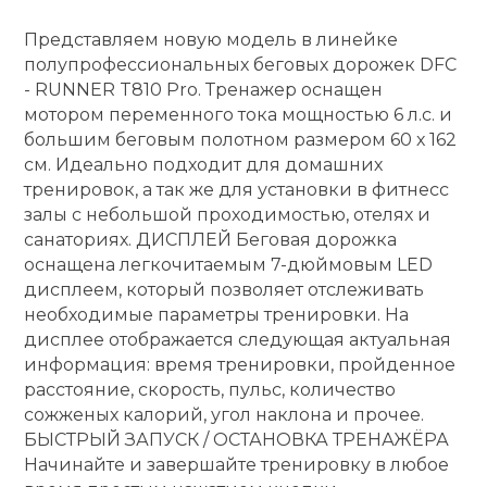
Представляем новую модель в линейке
Ролики для п
полупрофессиональных беговых дорожек DFC
- RUNNER T810 Pro. Тренажер оснащен
Упоры для о
мотором переменного тока мощностью 6 л.с. и
большим беговым полотном размером 60 х 162
см. Идеально подходит для домашних
Утяжелители
тренировок, а так же для установки в фитнесс
залы с небольшой проходимостью, отелях и
санаториях. ДИСПЛЕЙ Беговая дорожка
Эспандеры и 
оснащена легкочитаемым 7-дюймовым LED
дисплеем, который позволяет отслеживать
Аксессуары д
необходимые параметры тренировки. На
йоги
дисплее отображается следующая актуальная
информация: время тренировки, пройденное
расстояние, скорость, пульс, количество
Медболы
сожженых калорий, угол наклона и прочее.
БЫСТРЫЙ ЗАПУСК / ОСТАНОВКА ТРЕНАЖЁРА
Начинайте и завершайте тренировку в любое
Пояса тяжело